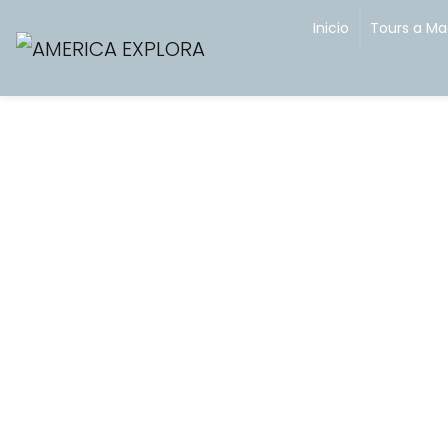
Skip
Inicio
Tours a M
to
content