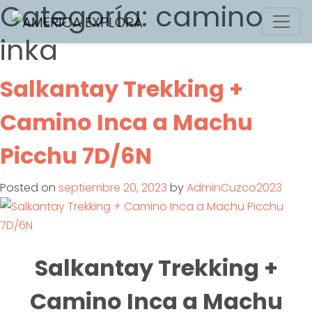
Categoría:
camino
Skip
to
inka
content
Salkantay Trekking +
Camino Inca a Machu
Picchu 7D/6N
Posted on
septiembre 20, 2023
by
AdminCuzco2023
Salkantay Trekking +
Camino Inca a Machu